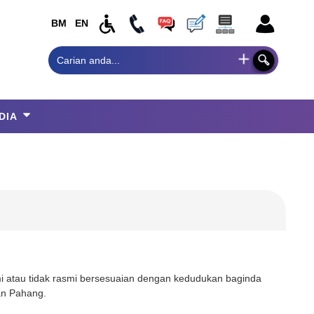
BM
EN
DIA
 atau tidak rasmi bersesuaian dengan kedudukan baginda
an Pahang.