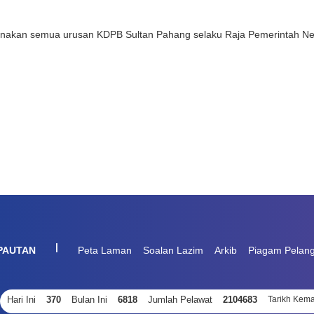
anakan semua urusan KDPB Sultan Pahang selaku Raja Pemerintah Neg
|
PAUTAN
Peta Laman
Soalan Lazim
Arkib
Piagam Pelan
Hari Ini
370
Bulan Ini
6818
Jumlah Pelawat
2104683
Tarikh Kema