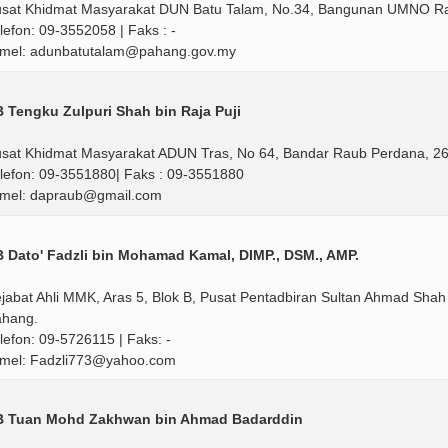
sat Khidmat Masyarakat DUN Batu Talam, No.34, Bangunan UMNO Rau
lefon: 09-3552058 | Faks : -
mel: adunbatutalam@pahang.gov.my
 Tengku Zulpuri Shah bin Raja Puji
sat Khidmat Masyarakat ADUN Tras, No 64, Bandar Raub Perdana, 2
lefon: 09-3551880| Faks : 09-3551880
mel: dapraub@gmail.com
 Dato' Fadzli bin Mohamad Kamal, DIMP., DSM., AMP.
jabat Ahli MMK, Aras 5, Blok B, Pusat Pentadbiran Sultan Ahmad Sha
hang.
lefon: 09-5726115 | Faks: -
mel: Fadzli773@yahoo.com
B Tuan Mohd Zakhwan bin Ahmad Badarddin