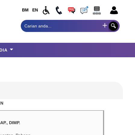
BM
EN
DIA
AN
AP., DIMP.