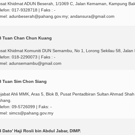
sat Khidmat ADUN Beserah, 1/1069 C, Jalan Kemaman, Kampung Bal
lefon: 017-9328718 | Faks : -
mel: adunbeserah@pahang.gov.my; andansura@gmail.com
B Tuan Chan Chun Kuang
sat Khidmat Komuniti DUN Semambu, No 1, Lorong Sekilau 58, Jalan
lefon: 018-2290073 | Faks : -
-mel: adunsemambu@gmail.com
B Tuan Sim Chon Siang
jabat Ahli MMK, Aras 5, Blok B, Pusat Pentadbiran Sultan Ahmad Sha
hang.
lefon: 09-5726099 | Faks: -
mel: simcs@pahang.gov.my
 Dato' Haji Rosli bin Abdul Jabar, DIMP.