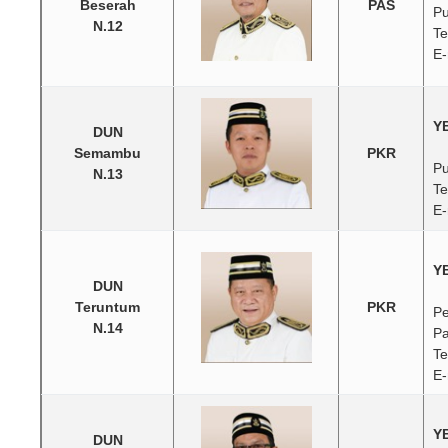
Beserah
PAS
Pu
N.12
Te
E-
Y
DUN
Semambu
PKR
Pu
N.13
Te
E
Y
DUN
Teruntum
PKR
Pe
N.14
Pa
Te
E-
YB
DUN