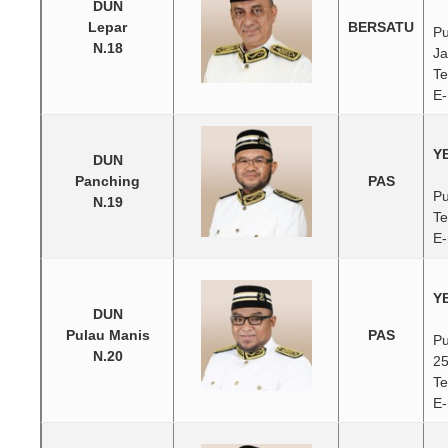
DUN
Lepar
BERSATU
Pu
N.18
Ja
Te
E-
YB
DUN
Panching
PAS
Pu
N.19
Te
E-
Y
DUN
Pulau Manis
PAS
Pu
N.20
25
Te
E-