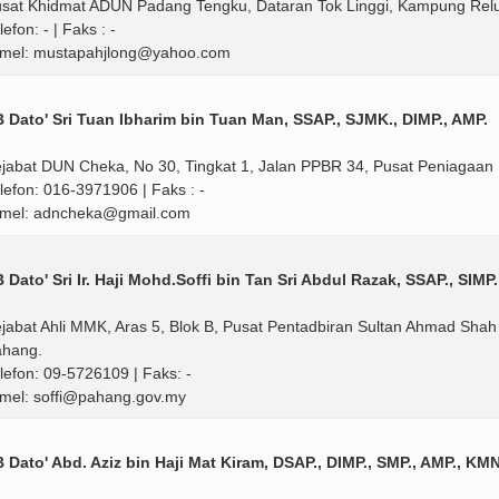
sat Khidmat ADUN Padang Tengku, Dataran Tok Linggi, Kampung Relu
lefon: - | Faks : -
mel: mustapahjlong@yahoo.com
 Dato' Sri Tuan Ibharim bin Tuan Man, SSAP., SJMK., DIMP., AMP.
jabat DUN Cheka, No 30, Tingkat 1, Jalan PPBR 34, Pusat Peniagaan B
lefon: 016-3971906 | Faks : -
mel: adncheka@gmail.com
 Dato' Sri Ir. Haji Mohd.Soffi bin Tan Sri Abdul Razak, SSAP., SIMP.
jabat Ahli MMK, Aras 5, Blok B, Pusat Pentadbiran Sultan Ahmad Sha
hang.
lefon: 09-5726109 | Faks: -
mel: soffi@pahang.gov.my
 Dato' Abd. Aziz bin Haji Mat Kiram, DSAP., DIMP., SMP., AMP., KMN