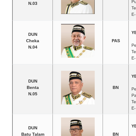
Pu
N.03
Te
E-
YB
DUN
Cheka
PAS
Pe
N.04
Te
E-
YB
DUN
Benta
BN
Pe
N.05
Pa
Te
E-
YB
DUN
Batu Talam
BN