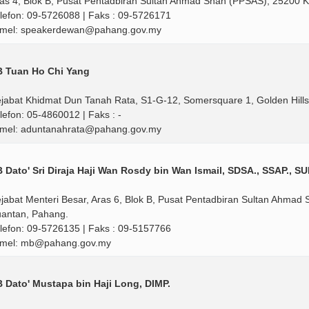
as 4, Blok B, Pusat Pentadbiran Sultan Ahmad Shah (PPSAS), 25200 
lefon: 09-5726088 | Faks : 09-5726171
mel: speakerdewan@pahang.gov.my
B Tuan Ho Chi Yang
jabat Khidmat Dun Tanah Rata, S1-G-12, Somersquare 1, Golden Hill
lefon: 05-4860012 | Faks : -
mel: aduntanahrata@pahang.gov.my
 Dato' Sri Diraja Haji Wan Rosdy bin Wan Ismail, SDSA., SSAP., S
jabat Menteri Besar, Aras 6, Blok B, Pusat Pentadbiran Sultan Ahma
antan, Pahang.
lefon: 09-5726135 | Faks : 09-5157766
-mel: mb@pahang.gov.my
 Dato' Mustapa bin Haji Long, DIMP.