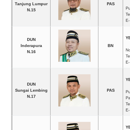
Tanjung Lumpur
PAS
Pu
N.15
Te
E-
YB
DUN
Inderapura
BN
No
N.16
Te
E-
Y
DUN
Sungai Lembing
PAS
Pu
N.17
Pa
Te
E-
Y