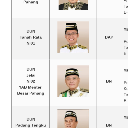
Ar
Pahang
Te
E-
Y
DUN
Tanah Rata
DAP
Pe
N.01
Te
E-
DUN
YB
Jelai
N.02
BN
Pe
YAB Menteri
Ku
Besar Pahang
Te
E
YB
DUN
Padang Tengku
BN