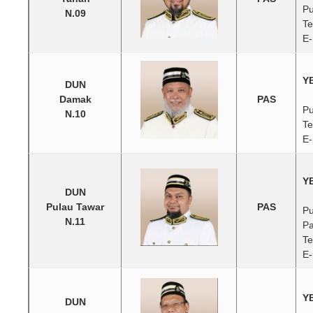
Pu
N.09
Te
E-
YB
DUN
Damak
PAS
Pu
N.10
Te
E-
Y
DUN
Pulau Tawar
PAS
Pu
N.11
Pa
Te
E-
YB
DUN