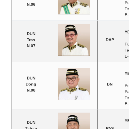
Pu
N.06
Te
E-
YB
DUN
Tras
DAP
Pu
N.07
Te
E-
YB
DUN
Dong
BN
Pe
N.08
Pa
Te
E-
Y
DUN
Tahan
PAS