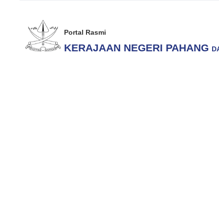
Portal Rasmi
KERAJAAN NEGERI PAHANG
D
LAMAN UTAMA
KERAJAAN
RAKYAT
Laman Utama
Kerajaan
Pentadbiran
Pihak Berkuasa Tem
Pihak Berkuasa Tempatan
BIL
NAMA
Majlis Bandaraya Kuantan