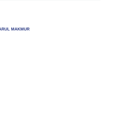
ARUL MAKMUR
PELANCONGAN
PEMBAYARAN
MEDIA
patan
TEL