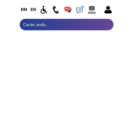
BM
EN
PORTAL
EFON / FAKS / E-MEL
RASMI