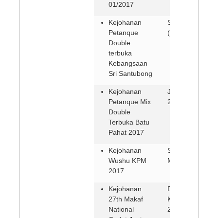
01/2017
Kejohanan
Santubong,Sar
Petanque
(15-16 April 201
Double
terbuka
Kebangsaan
Sri Santubong
Kejohanan
Johor (1-2 April
Petanque Mix
2017)
Double
Terbuka Batu
Pahat 2017
Kejohanan
Selangor (24-26
Wushu KPM
Mac 2017)
2017
Kejohanan
Dewan Msn,
27th Makaf
Kangar, Perlis (
National
26 Mac 2017)