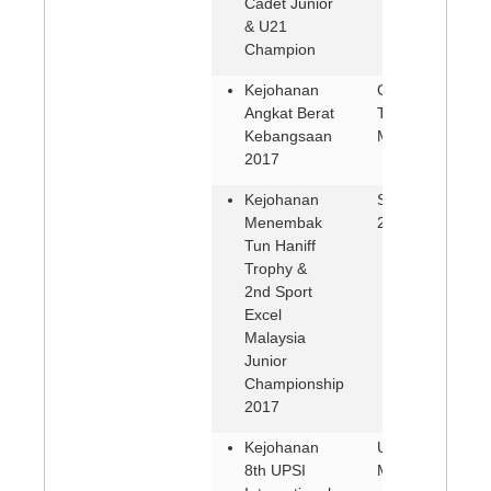
Cadet Junior
& U21
Champion
Kejohanan
Gong Badak,
Angkat Berat
Terengganu (17
Kebangsaan
Mac 2017)
2017
Kejohanan
Subang (15-19 
Menembak
2017)
Tun Haniff
Trophy &
2nd Sport
Excel
Malaysia
Junior
Championship
2017
Kejohanan
UPSI, Perak (7-
8th UPSI
Mac 2017)