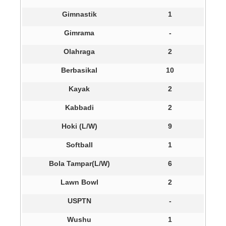
Gimnastik
1
Gimrama
-
Olahraga
2
Berbasikal
10
Kayak
2
Kabbadi
2
Hoki (L/W)
9
Softball
1
Bola Tampar(L/W)
6
Lawn Bowl
2
USPTN
-
Wushu
1