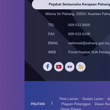
Pejabat Setiausaha Kerajaan Pahan
Wisma Sri Pahang, 25503, Kuantan Pah
TEL
609-512 6600
FAX
609-515 6106
EMAIL
webmast@pahang.gov.my
WEB
Portal Pejabat SUK Pahan
Peta Laman
Soalan Lazim
A
|
PAUTAN
Piagam Pelanggan
Dasar Ke
Dasar Privasi