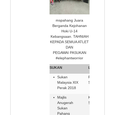
mspahang Juara
Berganda Kejohanan
Hoki U-14
Kebangsaan. TAHNIAH
KEPADA SEMUA ATLET
DAN
PEGAWAI PASUKAN
#elephantworrior
SUKAN
Lokasi / Tarikh
Sukan
Perak (9-22
Malaysia XIX
September 2018
Perak 2018
Majlis
Kuantan (27
Anugerah
September 2017
Sukan
Pahang