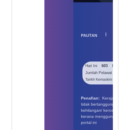
Peta L
Lazim
|
PAUTAN
Pelangg
Keselam
Privasi
Hari Ini
603
Bulan Ini
Jumlah Pelawat
210423
Tarikh Kemaskini
07 08 
Penafian:
Kerajaan Nege
tidak bertanggungjawab t
kehilangan/ kerosakan yan
kerana menggunakan mak
portal ini