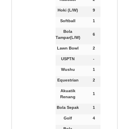
Hoki (L/W)
9
Softball
1
Bola
6
Tampar(L/W)
Lawn Bowl
2
USPTN
-
Wushu
1
Equestrian
2
Akuatik
1
Renang
Bola Sepak
1
Golf
4
Bola