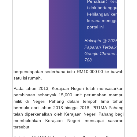
Penafian:
Kerajaan Nege
tidak bertanggungjawab 
kehilangan/ kerosakan ya
kerana menggunakan ma
portal ini
Hakcipta @ 2026 Kerajaan
Paparan Terbaik Di Mozilla
Google Chrome 57.0 denga
768
berpendapatan sederhana iaitu RM10,000.00 ke bawah
satu isi rumah.
Pada tahun 2013, Kerajaan Negeri telah mensasarkan
pembinaan sebanyak 15,000 unit perumahan mampu
milik di Negeri Pahang dalam tempoh lima tahun
bermula dari tahun 2013 hingga 2018. PR1MA Pahang
telah diperkenalkan oleh Kerajaan Negeri Pahang bagi
membolehkan Kerajaan Negeri mencapai sasaran
tersebut.