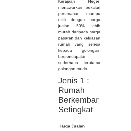
Kerajaan Negeri
menawarkan bekalan
perumahan mampu
milik dengan harga
jualan 50% lebih
murah daripada harga
pasaran dan keluasan
rumah yang selesa
kepada golongan
berpendapatan
sederhana terutama
golongan muda.
Jenis 1 :
Rumah
Berkembar
Setingkat
RM 150,00
Harga Jualan
10% d