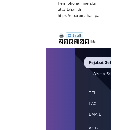
Permohonan melalui
atas talian di
https://eperumahan.pahang.gov.my
Hits
Pejabat Setiausaha 
Wisma Sri Pahang, 
Pahan
TEL
609-512 
FAX
609-515 
EMAIL
webmast
Portal P
WEB