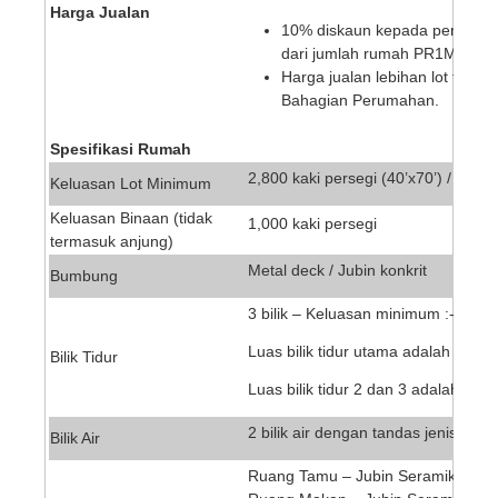
Harga Jualan
10% diskaun kepada penjawa
dari jumlah rumah PR1MA dib
Harga jualan lebihan lot tepi d
Bahagian Perumahan.
Spesifikasi Rumah
2,800 kaki persegi (40’x70’) / (35’ x
Keluasan Lot Minimum
Keluasan Binaan (tidak
1,000 kaki persegi
termasuk anjung)
Metal deck / Jubin konkrit
Bumbung
3 bilik – Keluasan minimum :-
Luas bilik tidur utama adalah 14’x12
Bilik Tidur
Luas bilik tidur 2 dan 3 adalah 10’x
2 bilik air dengan tandas jenis du
Bilik Air
Ruang Tamu – Jubin Seramik