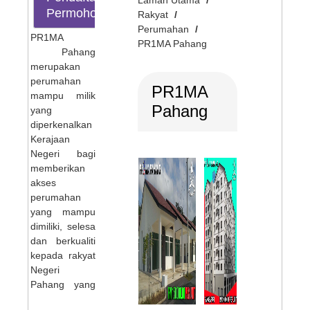
Permohonan
Rakyat
Perumahan
PR1MA
PR1MA Pahang
Pahang
merupakan
perumahan
PR1MA
mampu milik
Pahang
yang
diperkenalkan
Kerajaan
Negeri bagi
memberikan
akses
perumahan
yang mampu
dimiliki, selesa
dan berkualiti
kepada rakyat
Negeri
Pahang yang