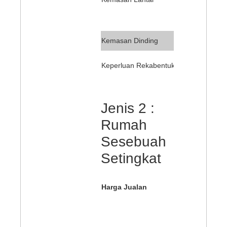
Bilik Air –
Bilik Tidur
Dapur dan B
Kemasan Dinding
Mematuhi k
Keperluan Rekabentuk
Kecil Ban
Jenis 2 :
Rumah
Sesebuah
Setingkat
RM 200,00
Harga Jualan
10% d
dari 
Harga 
Bahag