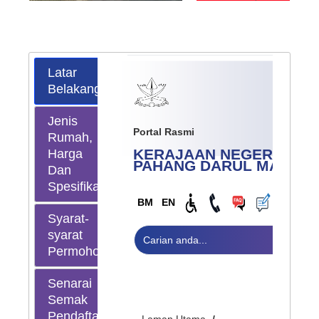
Latar
Belakang
Jenis
Portal Rasmi
Rumah,
KERAJAAN NEGERI
Harga
PAHANG
DARUL MAKMU
Dan
Spesifikasi
BM
EN
Syarat-
syarat
Permohonan
Senarai
Semak
Pendaftaran
Laman Utama