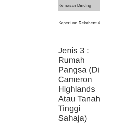
Dapur dan B
Kemasan Dinding
Mematuhi k
Kecil Ban
Keperluan Rekabentuk
Jenis 3 :
Rumah
Pangsa (Di
Cameron
Highlands
Atau Tanah
Tinggi
Sahaja)
RM 200,00