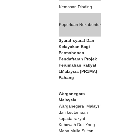
Dapur dan B
Kemasan Dinding
Mematuhi k
Kecil Bang
Keperluan Rekabentuk
Syarat-syarat Dan
Kelayakan Bagi
Permohonan
Pendaftaran Projek
Perumahan Rakyat
1Malaysia (PR1MA)
Pahang
Warganegara
Malaysia
Warganegara Malaysia
dan keutamaan
kepada rakyat
Kebawah Duli Yang
Maha Mulia Sultan