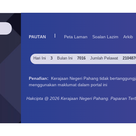
|
PAUTAN
Peta Laman
Soalan Lazim
Arkib
Hari Ini
3
Bulan Ini
7016
Jumlah Pelawat
210487
Penafian:
Kerajaan Negeri Pahang tidak bertanggungj
menggunakan maklumat dalam portal ini
Hakcipta @ 2026 Kerajaan Negeri Pahang. Paparan Terba