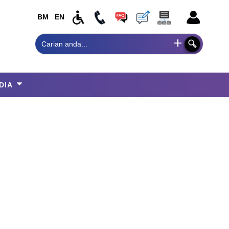
BM
EN
DIA