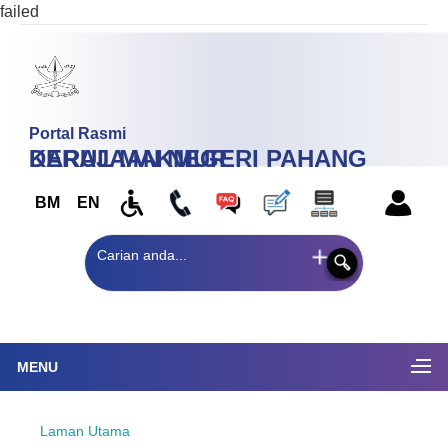
failed
Portal Rasmi
KERAJAAN NEGERI PAHANG
DARUL MAKMUR
BM
EN
MENU
Laman Utama