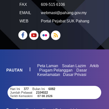
FAX
609-515 6106
EMAIL
webmast@pahang.gov.my
WEB
Portal Pejabat SUK Pahang
Peta Laman
Soalan Lazim
Arkib
|
PAUTAN
Piagam Pelanggan
Dasar
Keselamatan
Dasar Privasi
Hari Ini
377
Bulan Ini
6082
Jumlah Pelawat
2104022
Tarikh Kemaskini
07 08 2026