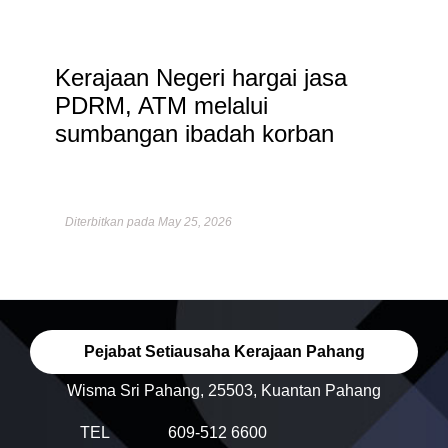
Kerajaan Negeri hargai jasa
PDRM, ATM melalui
sumbangan ibadah korban
Diterbitkan pada May 25, 2026
Pejabat Setiausaha Kerajaan Pahang
Wisma Sri Pahang, 25503, Kuantan Pahang
TEL
609-512 6600